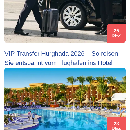
25
DEZ
VIP Transfer Hurghada 2026 – So reisen
Sie entspannt vom Flughafen ins Hotel
23
DEZ