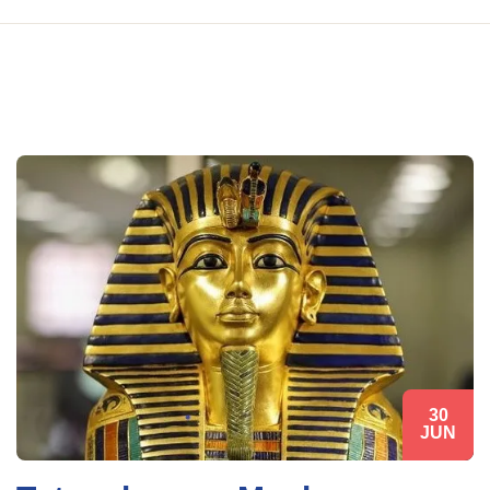
30
JUN