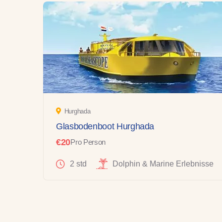
Hurghada
Glasbodenboot Hurghada
€20
Pro Person
2 std
Dolphin & Marine Erlebnisse