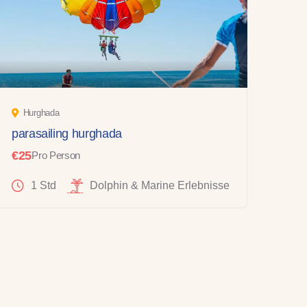
Hurghada
parasailing hurghada
€25
Pro Person
1 Std
Dolphin & Marine Erlebnisse