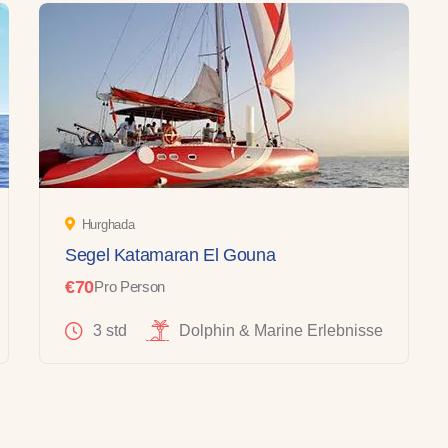
Hurghada
Segel Katamaran El Gouna
€70
Pro Person
3 std
Dolphin & Marine Erlebnisse