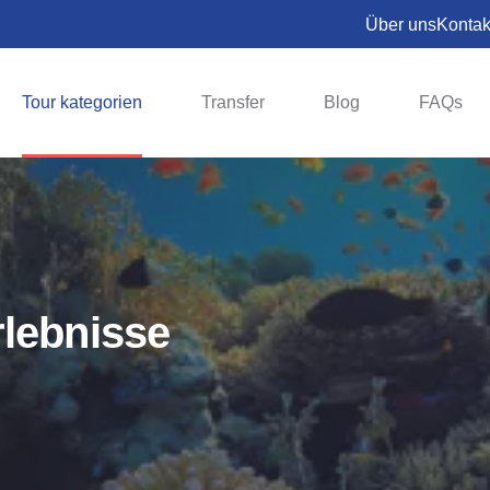
Über uns
Kontak
Tour kategorien
Transfer
Blog
FAQs
rlebnisse